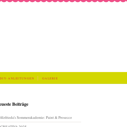
DIY-ANLEITUNGEN
GALERIE
eueste Beiträge
filzfrieda’s Sommerakademie: Paint & Prosecco
CREATIVA 2025