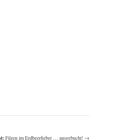
t:
Filzen im Erdbeerfieber … ausgebucht! →