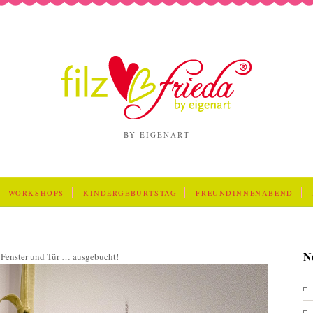
BY EIGENART
WORKSHOPS
KINDERGEBURTSTAG
FREUNDINNENABEND
N
r Fenster und Tür … ausgebucht!