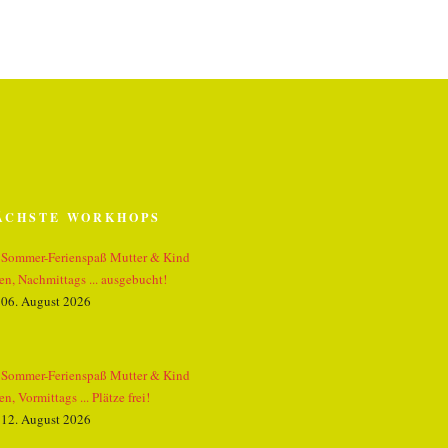
ÄCHSTE WORKHOPS
Sommer-Ferienspaß Mutter & Kind
zen, Nachmittags ... ausgebucht!
06. August 2026
Sommer-Ferienspaß Mutter & Kind
zen, Vormittags ... Plätze frei!
12. August 2026