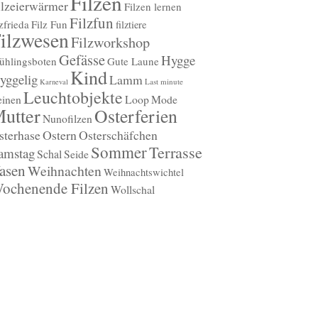
Filzen
ilzeierwärmer
Filzen lernen
Filzfun
lzfrieda
Filz Fun
filztiere
ilzwesen
Filzworkshop
Gefässe
Hygge
ühlingsboten
Gute Laune
Kind
yggelig
Lamm
Last minute
Karneval
Leuchtobjekte
einen
Loop
Mode
utter
Osterferien
Nunofilzen
sterhase
Ostern
Osterschäfchen
Sommer
Terrasse
amstag
Schal
Seide
asen
Weihnachten
Weihnachtswichtel
ochenende Filzen
Wollschal