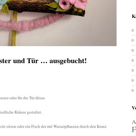
K
nster und Tür … ausgebucht!
ster oder für die Tür filzen.
V
edliche Kränze gestaltet.
A
olz sitzen oder ein Fisch der mit Wasserpflanzen durch den Kranz
F
cht!