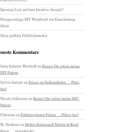
Spontan Lust auf eine kreative Auszeit?
Designvorlage DIY Windlicht zur Einschulung
filzen
Neue gefilzte Fröhlichmacher
eueste Kommentare
Jutta Schulze Westhoff
zu
Kennst Du schon meine
DIY-Pakete
Sylvia Janicki
zu
Filzen im Erdbeerfieber … Platz
frei!
Nicole.wilkinson
zu
Kennst Du schon meine DIY-
Pakete
Christine
zu
Frühlingsboten Filzen … Plätze frei!
M. Neuhaus
zu
Herbst-Ferienspaß Mutter & Kind
filzen … ausgebucht!