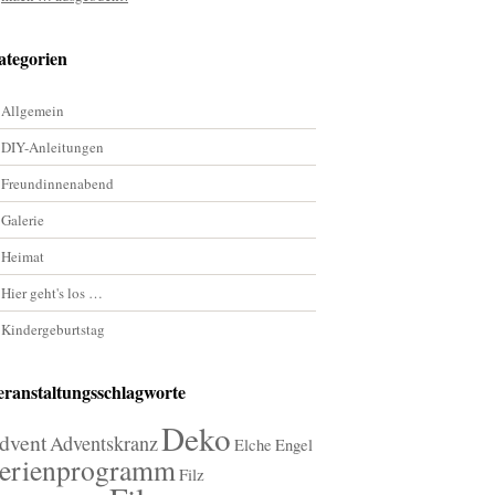
ategorien
Allgemein
DIY-Anleitungen
Freundinnenabend
Galerie
Heimat
Hier geht's los …
Kindergeburtstag
eranstaltungsschlagworte
Deko
dvent
Adventskranz
Elche
Engel
erienprogramm
Filz