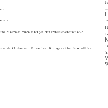
F
fi
anz.
F
u sein.
Fr
H
und Du nimmst Deinen selbst gefilzten Fröhlichmacher mit nach
L
M
O
hirme oder Glaslampen
z. B.
von Ikea mit bringen. Gläser für Windlichter
S
V
W