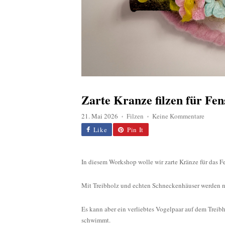
Zarte Kranze filzen für Fe
zu
21. Mai 2026
Filzen
Keine Kommentare
♦
♦
Zarte
Like
Pin It
Kranze
filzen
für
In diesem Workshop wolle wir zarte Kränze für das Fen
Fenster
und
Mit Treibholz und echten Schneckenhäuser werden ni
Tür
…
Es kann aber ein verliebtes Vogelpaar auf dem Treibh
ausgebu
schwimmt.