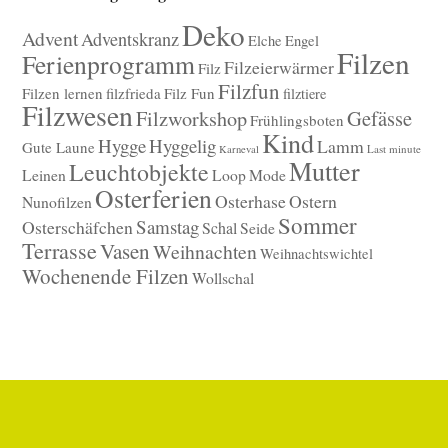
Deko
Advent
Adventskranz
Elche
Engel
Filzen
Ferienprogramm
Filzeierwärmer
Filz
Filzfun
Filzen lernen
filzfrieda
Filz Fun
filztiere
Filzwesen
Gefässe
Filzworkshop
Frühlingsboten
Kind
Hygge
Hyggelig
Lamm
Gute Laune
Last minute
Karneval
Mutter
Leuchtobjekte
Leinen
Loop
Mode
Osterferien
Osterhase
Ostern
Nunofilzen
Sommer
Samstag
Osterschäfchen
Schal
Seide
Terrasse
Vasen
Weihnachten
Weihnachtswichtel
Wochenende Filzen
Wollschal