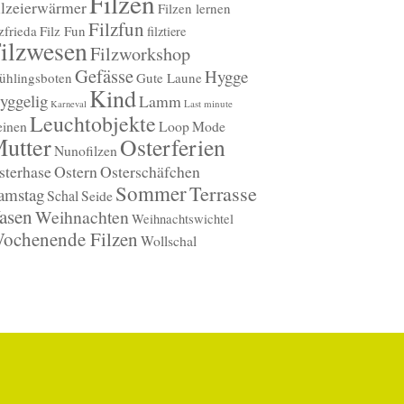
Filzen
ilzeierwärmer
Filzen lernen
Filzfun
lzfrieda
Filz Fun
filztiere
ilzwesen
Filzworkshop
Gefässe
Hygge
ühlingsboten
Gute Laune
Kind
yggelig
Lamm
Last minute
Karneval
Leuchtobjekte
einen
Loop
Mode
utter
Osterferien
Nunofilzen
sterhase
Ostern
Osterschäfchen
Sommer
Terrasse
amstag
Schal
Seide
asen
Weihnachten
Weihnachtswichtel
ochenende Filzen
Wollschal