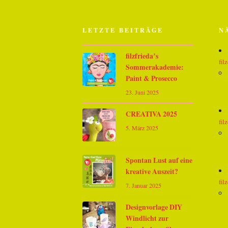
LETZTE BEITRÄGE
N
filzfrieda’s
fil
Sommerakademie:
Paint & Prosecco
23. Juni 2025
CREATIVA 2025
fil
5. März 2025
Spontan Lust auf eine
kreative Auszeit?
fil
7. Januar 2025
Designvorlage DIY
Windlicht zur