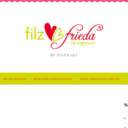
BY EIGENART
WORKSHOPS
KINDERGEBURTSTAG
FREUNDINNENABEND
N