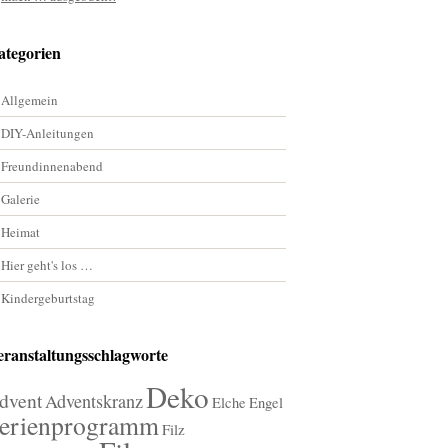
ategorien
Allgemein
DIY-Anleitungen
Freundinnenabend
Galerie
Heimat
Hier geht's los …
Kindergeburtstag
eranstaltungsschlagworte
Deko
dvent
Adventskranz
Elche
Engel
erienprogramm
Filz