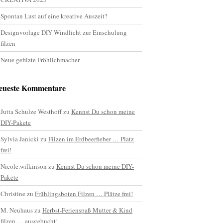
Spontan Lust auf eine kreative Auszeit?
Designvorlage DIY Windlicht zur Einschulung
filzen
Neue gefilzte Fröhlichmacher
eueste Kommentare
Jutta Schulze Westhoff
zu
Kennst Du schon meine
DIY-Pakete
Sylvia Janicki
zu
Filzen im Erdbeerfieber … Platz
frei!
Nicole.wilkinson
zu
Kennst Du schon meine DIY-
Pakete
Christine
zu
Frühlingsboten Filzen … Plätze frei!
M. Neuhaus
zu
Herbst-Ferienspaß Mutter & Kind
filzen … ausgebucht!