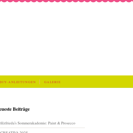
DIY-ANLEITUNGEN
GALERIE
eueste Beiträge
filzfrieda’s Sommerakademie: Paint & Prosecco
CREATIVA 2025