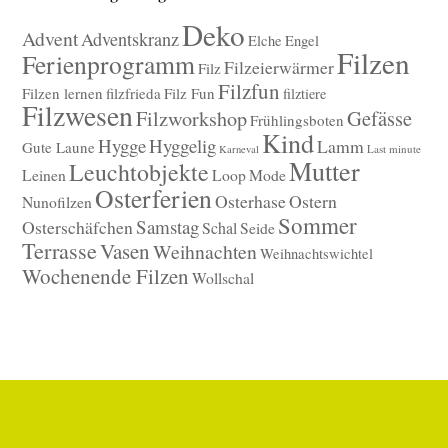
Deko
Advent
Adventskranz
Elche
Engel
Filzen
Ferienprogramm
Filzeierwärmer
Filz
Filzfun
Filzen lernen
filzfrieda
Filz Fun
filztiere
Filzwesen
Gefässe
Filzworkshop
Frühlingsboten
Kind
Hygge
Hyggelig
Lamm
Gute Laune
Last minute
Karneval
Mutter
Leuchtobjekte
Leinen
Loop
Mode
Osterferien
Osterhase
Ostern
Nunofilzen
Sommer
Samstag
Osterschäfchen
Schal
Seide
Terrasse
Vasen
Weihnachten
Weihnachtswichtel
Wochenende Filzen
Wollschal