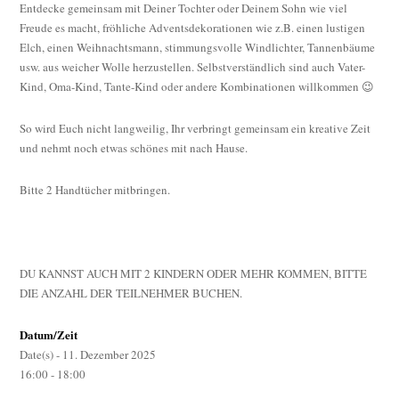
zu
Entdecke gemeinsam mit Deiner Tochter oder Deinem Sohn wie viel
Nikolaus
Freude es macht, fröhliche Adventsdekorationen wie z.B. einen lustigen
III:
Elch, einen Weihnachtsmann, stimmungsvolle Windlichter, Tannenbäume
Mutter
usw. aus weicher Wolle herzustellen. Selbstverständlich sind auch Vater-
&
Kind, Oma-Kind, Tante-Kind oder andere Kombinationen willkommen 😉
Kind
filzen
So wird Euch nicht langweilig, Ihr verbringt gemeinsam ein kreative Zeit
gemeinsam
und nehmt noch etwas schönes mit nach Hause.
…
Plätze
Bitte 2 Handtücher mitbringen.
frei!
DU KANNST AUCH MIT 2 KINDERN ODER MEHR KOMMEN, BITTE
DIE ANZAHL DER TEILNEHMER BUCHEN.
Datum/Zeit
Date(s) - 11. Dezember 2025
16:00 - 18:00