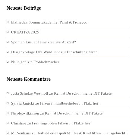
Neueste Beiträge
filzfrieda’s Sommerakademie: Paint & Prosecco
CREATIVA 2025
Spontan Lust auf eine kreative Auszeit?
Designvorlage DIY Windlicht zur Einschulung filzen
Neue gefilzte Fröhlichmacher
Neueste Kommentare
Jutta Schulze Westhoff
zu
Kennst Du schon meine DIY-Pakete
Sylvia Janicki
zu
Filzen im Erdbeerfieber … Platz frei!
Nicole.wilkinson
zu
Kennst Du schon meine DIY-Pakete
Christine
zu
Frühlingsboten Filzen … Plätze frei!
M. Neuhaus
zu
Herbst-Ferienspaß Mutter & Kind filzen … ausgebucht!