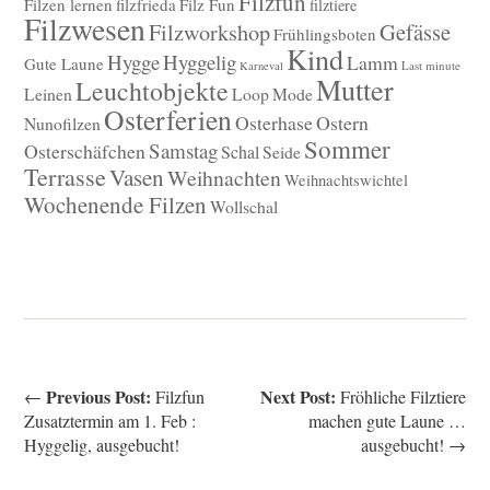
Filzfun
Filzen lernen
filzfrieda
Filz Fun
filztiere
Filzwesen
Gefässe
Filzworkshop
Frühlingsboten
Kind
Hygge
Hyggelig
Lamm
Gute Laune
Last minute
Karneval
Mutter
Leuchtobjekte
Leinen
Loop
Mode
Osterferien
Osterhase
Ostern
Nunofilzen
Sommer
Samstag
Osterschäfchen
Schal
Seide
Terrasse
Vasen
Weihnachten
Weihnachtswichtel
Wochenende Filzen
Wollschal
Previous Post:
Next Post:
←
Filzfun
Fröhliche Filztiere
Zusatztermin am 1. Feb :
machen gute Laune …
Hyggelig, ausgebucht!
ausgebucht! →