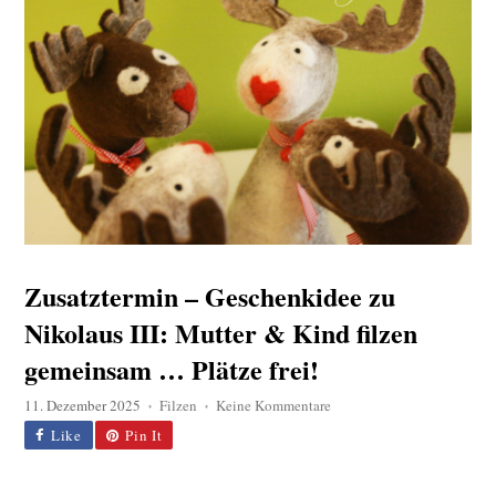
Zusatztermin – Geschenkidee zu
Nikolaus III: Mutter & Kind filzen
gemeinsam … Plätze frei!
zu
11. Dezember 2025
Filzen
Keine Kommentare
♦
♦
Zusatztermin
Like
Pin It
–
Geschenkidee