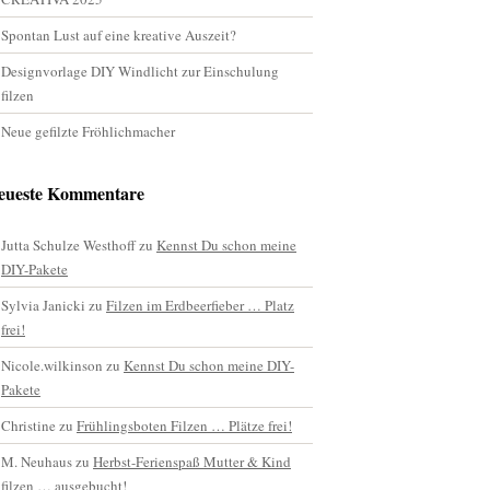
Spontan Lust auf eine kreative Auszeit?
Designvorlage DIY Windlicht zur Einschulung
filzen
Neue gefilzte Fröhlichmacher
eueste Kommentare
Jutta Schulze Westhoff
zu
Kennst Du schon meine
DIY-Pakete
Sylvia Janicki
zu
Filzen im Erdbeerfieber … Platz
frei!
Nicole.wilkinson
zu
Kennst Du schon meine DIY-
Pakete
Christine
zu
Frühlingsboten Filzen … Plätze frei!
M. Neuhaus
zu
Herbst-Ferienspaß Mutter & Kind
filzen … ausgebucht!