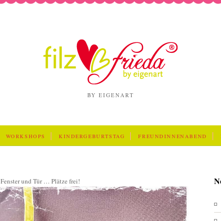
BY EIGENART
WORKSHOPS
KINDERGEBURTSTAG
FREUNDINNENABEND
N
 Fenster und Tür … Plätze frei!