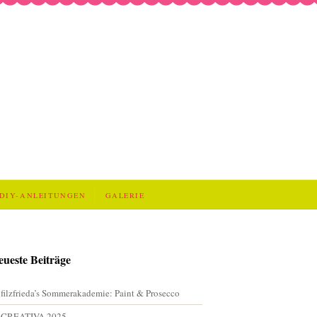
DIY-ANLEITUNGEN
GALERIE
eueste Beiträge
filzfrieda’s Sommerakademie: Paint & Prosecco
CREATIVA 2025