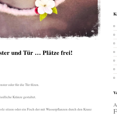
K
ster und Tür … Plätze frei!
e
nze
n
ster oder für die Tür filzen.
ter
V
edliche Kränze gestaltet.
A
F
olz sitzen oder ein Fisch der mit Wasserpflanzen durch den Kranz
ze