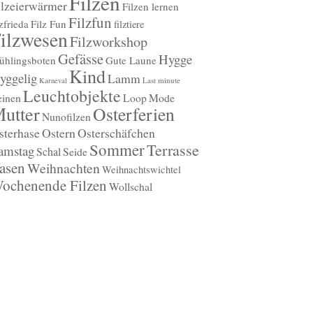
Filzen
ilzeierwärmer
Filzen lernen
Filzfun
lzfrieda
Filz Fun
filztiere
ilzwesen
Filzworkshop
Gefässe
Hygge
ühlingsboten
Gute Laune
Kind
yggelig
Lamm
Last minute
Karneval
Leuchtobjekte
einen
Loop
Mode
utter
Osterferien
Nunofilzen
sterhase
Ostern
Osterschäfchen
Sommer
Terrasse
amstag
Schal
Seide
asen
Weihnachten
Weihnachtswichtel
ochenende Filzen
Wollschal