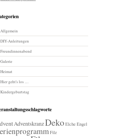
ategorien
Allgemein
DIY-Anleitungen
Freundinnenabend
Galerie
Heimat
Hier geht's los …
Kindergeburtstag
eranstaltungsschlagworte
Deko
dvent
Adventskranz
Elche
Engel
erienprogramm
Filz