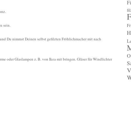
F
fi
anz.
F
Fr
u sein.
H
und Du nimmst Deinen selbst gefilzten Fröhlichmacher mit nach
L
M
O
hirme oder Glaslampen
z. B.
von Ikea mit bringen. Gläser für Windlichter
S
V
W