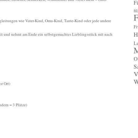
F
cht!
fi
F
gleitungen wie Vater-Kind, Oma-Kind, Tante-Kind oder jede andere
Fr
H
Zeit und nehmt am Ende ein selbstgemachtes Lieblingsstück mit nach
L
M
O
S
V
W
r Ort)
ndern = 3 Plätze)