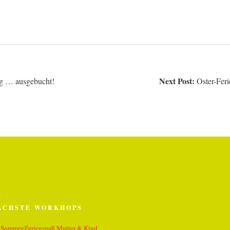
Next Post:
ig … ausgebucht!
Oster-Feri
ÄCHSTE WORKHOPS
Sommer-Ferienspaß Mutter & Kind