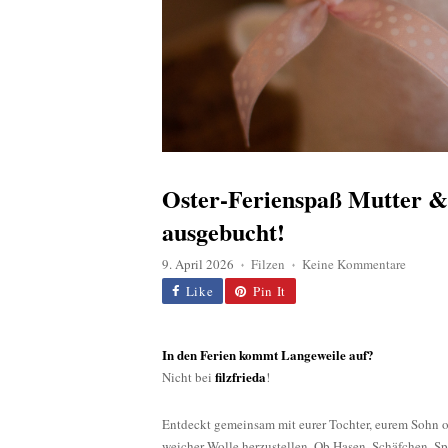
Oster-Ferienspaß Mutter &
ausgebucht!
zu
9. April 2026
Filzen
Keine Kommentare
♦
♦
Oster-
Like
Pin It
Feriens
Mutter
&
In den Ferien kommt Langeweile auf?
Kind
filzfrieda
Nicht bei
!
filzen,
Nachmi
Entdeckt gemeinsam mit eurer Tochter, eurem Sohn ode
…
weicher Wolle herzustellen. Ob Hasen, Schäfchen, Sp