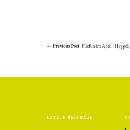
Previous Post:
←
Filzfun im April : Hyggel
LETZTE BEITRÄGE
N