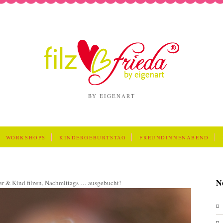
BY EIGENART
WORKSHOPS
KINDERGEBURTSTAG
FREUNDINNENABEND
N
er & Kind filzen, Nachmittags … ausgebucht!