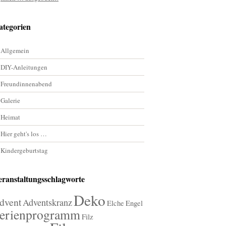
ategorien
Allgemein
DIY-Anleitungen
Freundinnenabend
Galerie
Heimat
Hier geht's los …
Kindergeburtstag
eranstaltungsschlagworte
Deko
dvent
Adventskranz
Elche
Engel
erienprogramm
Filz