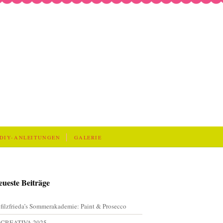
DIY-ANLEITUNGEN
GALERIE
eueste Beiträge
filzfrieda’s Sommerakademie: Paint & Prosecco
CREATIVA 2025