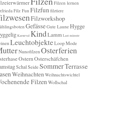
Filzen
ilzeierwärmer
Filzen lernen
Filzfun
lzfrieda
Filz Fun
filztiere
ilzwesen
Filzworkshop
Gefässe
Hygge
ühlingsboten
Gute Laune
Kind
yggelig
Lamm
Last minute
Karneval
Leuchtobjekte
einen
Loop
Mode
utter
Osterferien
Nunofilzen
sterhase
Ostern
Osterschäfchen
Sommer
Terrasse
amstag
Schal
Seide
asen
Weihnachten
Weihnachtswichtel
ochenende Filzen
Wollschal