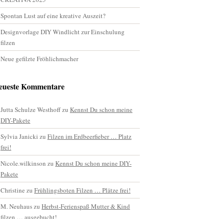
Spontan Lust auf eine kreative Auszeit?
Designvorlage DIY Windlicht zur Einschulung
filzen
Neue gefilzte Fröhlichmacher
eueste Kommentare
Jutta Schulze Westhoff
zu
Kennst Du schon meine
DIY-Pakete
Sylvia Janicki
zu
Filzen im Erdbeerfieber … Platz
frei!
Nicole.wilkinson
zu
Kennst Du schon meine DIY-
Pakete
Christine
zu
Frühlingsboten Filzen … Plätze frei!
M. Neuhaus
zu
Herbst-Ferienspaß Mutter & Kind
filzen … ausgebucht!