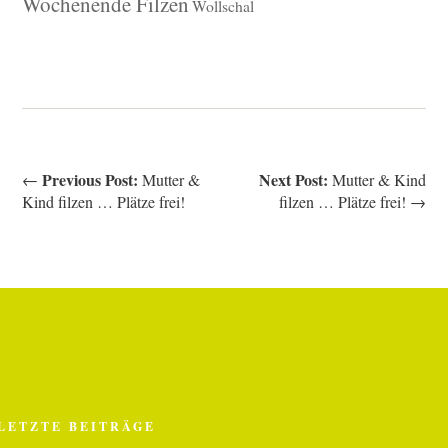
Wochenende Filzen
Wollschal
Previous Post:
Next Post:
←
Mutter &
Mutter & Kind
Kind filzen … Plätze frei!
filzen … Plätze frei! →
LETZTE BEITRÄGE