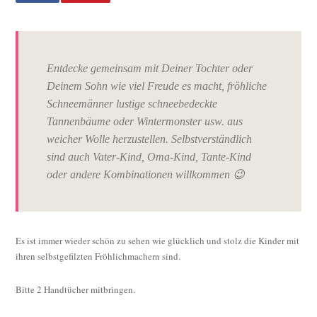
&
Kind
filzen
…
Plätze
Entdecke gemeinsam mit Deiner Tochter oder
frei!
Deinem Sohn wie viel Freude es macht, fröhliche
Schneemänner lustige schneebedeckte
Tannenbäume oder Wintermonster usw. aus
weicher Wolle herzustellen. Selbstverständlich
sind auch Vater-Kind, Oma-Kind, Tante-Kind
oder andere Kombinationen willkommen 😉
Es ist immer wieder schön zu sehen wie glücklich und stolz die Kinder mit
ihren selbstgefilzten Fröhlichmachern sind.
Bitte 2 Handtücher mitbringen.