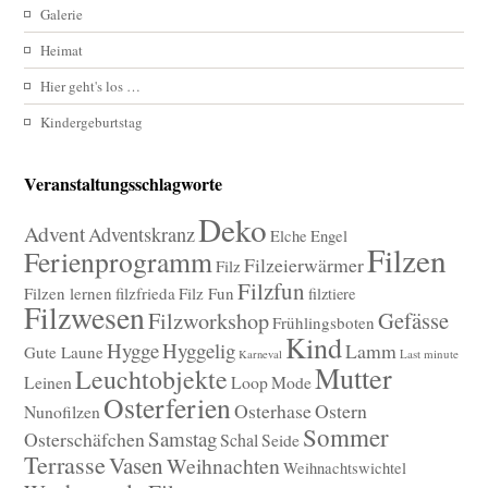
Galerie
Heimat
Hier geht's los …
Kindergeburtstag
Veranstaltungsschlagworte
Deko
Advent
Adventskranz
Elche
Engel
Filzen
Ferienprogramm
Filzeierwärmer
Filz
Filzfun
Filzen lernen
filzfrieda
Filz Fun
filztiere
Filzwesen
Gefässe
Filzworkshop
Frühlingsboten
Kind
Hygge
Hyggelig
Lamm
Gute Laune
Last minute
Karneval
Mutter
Leuchtobjekte
Leinen
Loop
Mode
Osterferien
Osterhase
Ostern
Nunofilzen
Sommer
Samstag
Osterschäfchen
Schal
Seide
Terrasse
Vasen
Weihnachten
Weihnachtswichtel