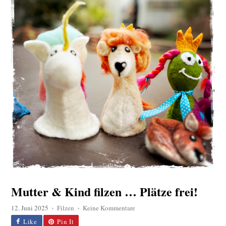
Mutter & Kind filzen … Plätze frei!
zu
12. Juni 2025
Filzen
Keine Kommentare
♦
♦
Mutter
Like
Pin It